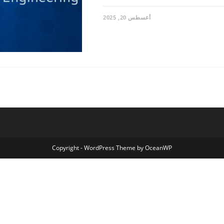
أغسطس 20, 2025
Copyright - WordPress Theme by OceanWP