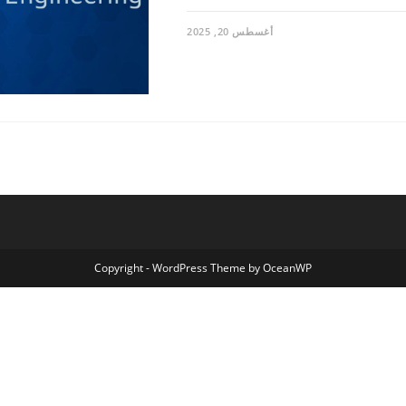
أغسطس 20, 2025
Copyright - WordPress Theme by OceanWP